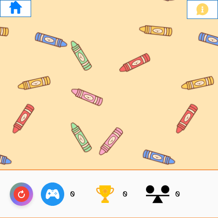
0
0
0