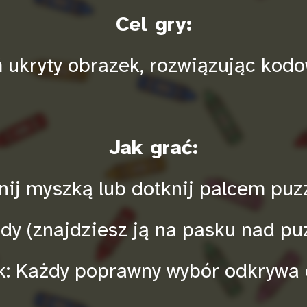
Cel gry:
 ukryty obrazek, rozwiązując kod
Jak grać:
knij myszką lub dotknij palcem puz
dy (znajdziesz ją na pasku nad pu
k: Każdy poprawny wybór odkrywa 