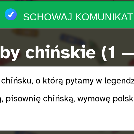
SCHOWAJ KOMUNIKAT
by chińskie (1 
 chińsku, o którą pytamy w legend
ą, pisownię chińską, wymowę pols