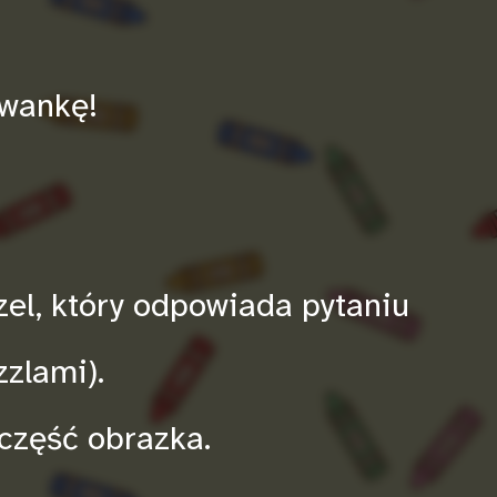
owankę!
zel, który odpowiada pytaniu
zzlami).
część obrazka.