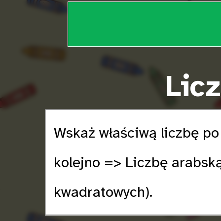
Licz
Wskaż właściwą liczbę po
kolejno => Liczbę arabsk
kwadratowych).