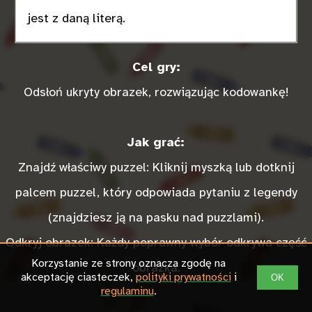
H
N
A
Z
E
E
L
J
G
N
S
L
U
N
Z
T
jest z daną literą.
Cel gry:
Odsłoń ukryty obrazek, rozwiązując kodowankę!
Jak grać:
Znajdź właściwy puzzel: Kliknij myszką lub dotknij
palcem puzzel, który odpowiada pytaniu z legendy
(znajdziesz ją na pasku nad puzzlami).
Odkryj obrazek: Każdy poprawny wybór odkrywa część
Korzystanie ze strony oznacza zgodę na
obrazka.
akceptację ciasteczek,
polityki prywatności
i
OK
regulaminu
.