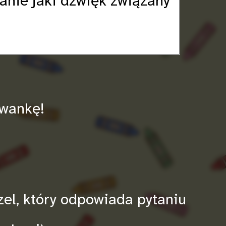
anie jaki dźwięk związany
owankę!
zel, który odpowiada pytaniu