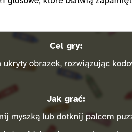
i głosowe, które ułatwią zapamięt
Cel gry:
 ukryty obrazek, rozwiązując kod
Jak grać:
knij myszką lub dotknij palcem puz