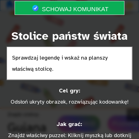
SCHOWAJ KOMUNIKAT
Stolice państw świata
Sprawdzaj legendę i wskaż na planszy
właściwą stolicę.
Cel gry:
Odsłoń ukryty obrazek, rozwiązując kodowankę!
Znajdz stolicę:
»
Gujana
Podpowiedź
Przetasuj
Jak grać:
Port-au-
Znajdź właściwy puzzel: Kliknij myszką lub dotknij