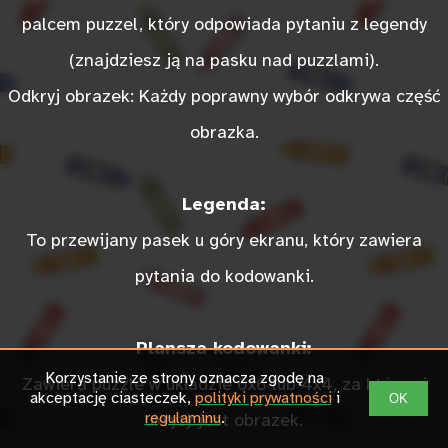
Georgetown
Bridgetown
Dżuba
Seul
Castries
Bandżul
Niamey
Tarawa
Bridgetown
Damaszek
Pretoria
Kuwejt
Ottawa
Algier
Tunis
Prince
palcem puzzel, który odpowiada pytaniu z legendy
(znajdziesz ją na pasku nad puzzlami).
Odkryj obrazek: Każdy poprawny wybór odkrywa część
obrazka.
Legenda:
To przewijany pasek u góry ekranu, który zawiera
pytania do kodowanki.
Plansza kodowanki:
Korzystanie ze strony oznacza zgodę na
Zawiera puzzle w układzie 6x6 lub 4x4, za którymi
akceptację ciasteczek,
polityki prywatności
i
OK
regulaminu
.
ukryty jest obrazek.