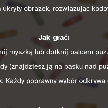
 ukryty obrazek, rozwiązując kod
Jak grać:
knij myszką lub dotknij palcem puz
dy (znajdziesz ją na pasku nad pu
k: Każdy poprawny wybór odkrywa 