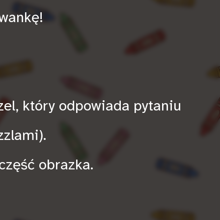
owankę!
zel, który odpowiada pytaniu
zzlami).
część obrazka.